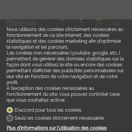
Distances
Nous utilisons des cookies strictement nécessaires au
fonctionnement de ce site internet, des cookies
Transports publics
154 m
2'
2'
1'
statistiques et des cookies marketing afin d'optimiser
la navigation et les parcours.
Ecole primaire
110 m
2'
2'
-
Les cookies non-nécessaires (youtube, google, etc..)
permettent de générer des données statistiques sur la
Commerces
993 m
16'
12'
6'
façon dont vous utilisez le site ou encore des cookies
permettant d’afficher des publicités personnalisées sur
Restaurants
98 m
2'
2'
-
leur site en fonction de votre navigation et de votre
profil.
À l’exception des cookies nécessaires au
fonctionnement du site, vous pouvez contrôler ceux
que vous souhaitez activer.
D'accord pour tous les cookies
Seuls les cookies strictement nécessaires
Plus d'informations sur l'utilisation des cookies