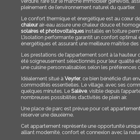
verdure, rare sur le marché immobilier genevois, ass
pleinement de l’environnement naturel du quartier.
Le confort thermique et énergétique est au cœur de
chaleur
air-eau assure une chaleur douce et homogèn
solaires et photovoltaïques
installés en toiture pe
L’isolation performante garantit un confort optimal e
énergétiques et assurant une meilleure maîtrise des
Les prestations de l’appartement sont à la hauteur 
été soigneusement sélectionnés pour leur qualité et 
une cuisine personnalisables selon les préférences d
Idéalement situé à
Veyrier
, ce bien bénéficie d’un e
commodités essentielles. Le village, avec ses comme
quelques minutes. Le
Salève
, visible depuis l’appa
nombreuses possibilités d’activités de plein air.
Une place de parc est prévue pour cet appartement e
réserver une deuxième.
Cet appartement représente une opportunité unique p
alliant modernité, confort et connexion avec la natu