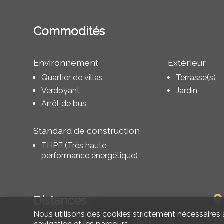
Commodités
Environnement
Extérieur
Quartier de villas
Terrasse(s)
Verdoyant
Jardin
Arrêt de bus
Standard de construction
THPE (Très haute
performance énergétique)
Distances
Nous utilisons des cookies strictement nécessaires a
Transports publics
111 