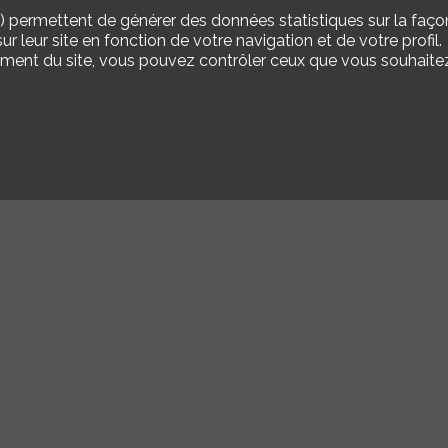
) permettent de générer des données statistiques sur la façon
 m
7'
7'
3'
r leur site en fonction de votre navigation et de votre profil.
ement du site, vous pouvez contrôler ceux que vous souhaitez
 m
11'
5'
2'
 m
9'
9'
3'