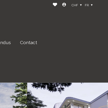
CHF
FR
endus
Contact