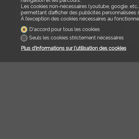
navigation et les parcours.
Les cookies non-nécessaires (youtube, google, etc..
Ecole primaire
400
permettant d’afficher des publicités personnalisées su
À l’exception des cookies nécessaires au fonctionn
Commerces
681
D'accord pour tous les cookies
Restaurants
491
Seuls les cookies strictement nécessaires
Plus d'informations sur l'utilisation des cookies