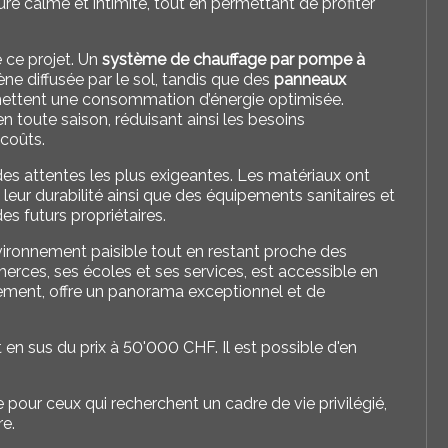
ure calme et intimité, tout en permettant de profiter
 ce projet. Un
système de chauffage par pompe à
e diffusée par le sol, tandis que des
panneaux
rmettent une consommation d’énergie optimisée.
n toute saison, réduisant ainsi les besoins
 coûts.
des attentes les plus exigeantes. Les matériaux ont
leur durabilité ainsi que des équipements sanitaires et
es futurs propriétaires.
nvironnement paisible tout en restant proche des
rces, ses écoles et ses services, est accessible en
rtement, offre un panorama exceptionnel et de
n sus du prix à 50'000 CHF. Il est possible d'en
our ceux qui recherchent un cadre de vie privilégié,
re.