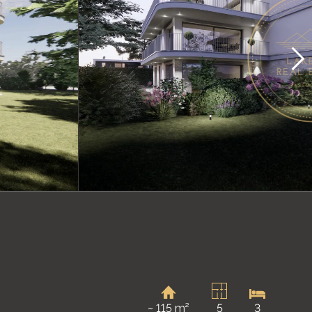
~ 115 m²
5
3