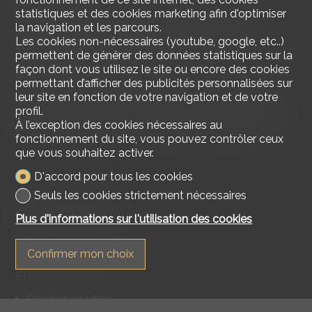
statistiques et des cookies marketing afin d'optimiser
Idéalement situé à
Vessy
, ce bien bénéficie d’un
la navigation et les parcours.
environnement paisible tout en restant proche des
Les cookies non-nécessaires (youtube, google, etc..)
commodités essentielles. Le village, avec ses
permettent de générer des données statistiques sur la
commerces, ses écoles et ses services, est accessible
façon dont vous utilisez le site ou encore des cookies
en quelques minutes.
permettant d’afficher des publicités personnalisées sur
leur site en fonction de votre navigation et de votre
Cet appartement représente une opportunité unique
profil.
pour ceux qui recherchent un cadre de vie privilégié,
À l’exception des cookies nécessaires au
alliant modernité, confort et connexion avec la nature.
fonctionnement du site, vous pouvez contrôler ceux
que vous souhaitez activer.
D'accord pour tous les cookies
Seuls les cookies strictement nécessaires
Commodités
Plus d'informations sur l'utilisation des cookies
Confirmer mon choix
Environnement
Quartier de villas