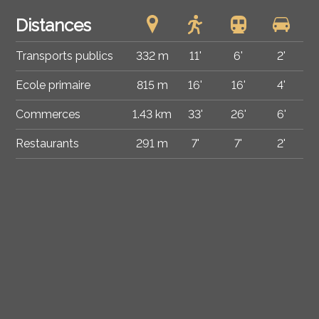
Distances
Transports publics
332 m
11'
6'
2'
Ecole primaire
815 m
16'
16'
4'
Commerces
1.43 km
33'
26'
6'
Restaurants
291 m
7'
7'
2'