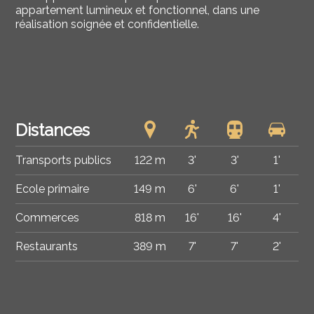
appartement lumineux et fonctionnel, dans une
réalisation soignée et confidentielle.
Distances
Transports publics
122 m
3'
3'
1'
Ecole primaire
149 m
6'
6'
1'
Commerces
818 m
16'
16'
4'
Restaurants
389 m
7'
7'
2'