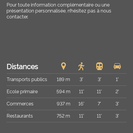
Pour toute information complémentaire ou une
présentation personnalisée, n’hésitez pas à nous
contacter.
Distances
Transports publics
189 m
3'
3'
1'
Ecole primaire
594 m
11'
11'
2'
Commerces
937 m
16'
7'
3'
Restaurants
752 m
11'
11'
3'