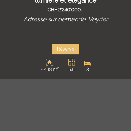
lumière et élégance
CHF 2'240'000.-
Adresse sur demande,
Veyrier
Réservé
~ 448 m²
5.5
3