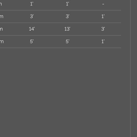
m
1'
1'
-
 m
3'
3'
1'
 m
14'
13'
3'
 m
5'
5'
1'