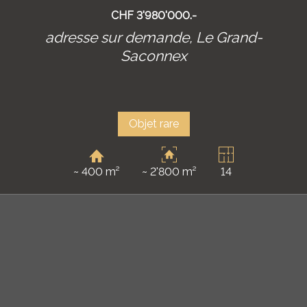
CHF 3'980'000.-
adresse sur demande,
Le Grand-
Saconnex
Objet rare
~ 400 m²
~ 2'800 m²
14