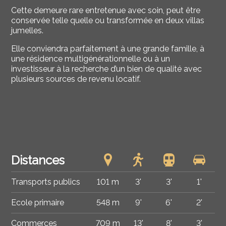
Cette demeure rare entretenue avec soin, peut être
conservée telle quelle ou transformée en deux villas
jumelles.
Elle conviendra parfaitement à une grande famille, à
une résidence multigénérationnelle ou à un
investisseur à la recherche d’un bien de qualité avec
plusieurs sources de revenu locatif.
Distances
Transports publics
101 m
3'
3'
1'
Ecole primaire
548 m
9'
6'
2'
Commerces
709 m
13'
8'
3'