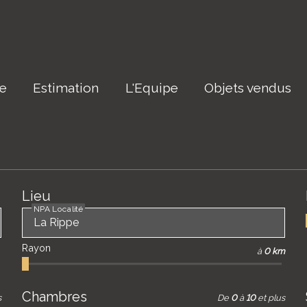
re
Estimation
L'Equipe
Objets vendus
Lieu
NPA Localité
Rayon
à
0 km
Chambres
s
De
0
à
10
et plus