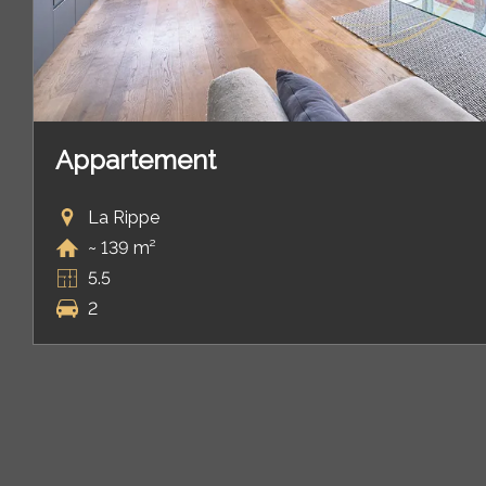
Appartement
La Rippe
~ 139 m²
5.5
2