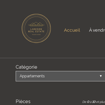
Accueil
À vend
Catégorie
Appartements
Pièces
De
0
à
10
et plu