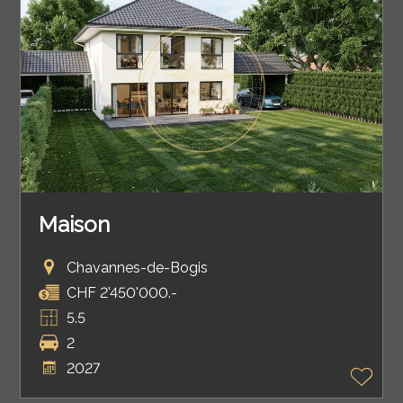
Maison
Chavannes-de-Bogis
CHF 2'450'000.-
5.5
2
2027